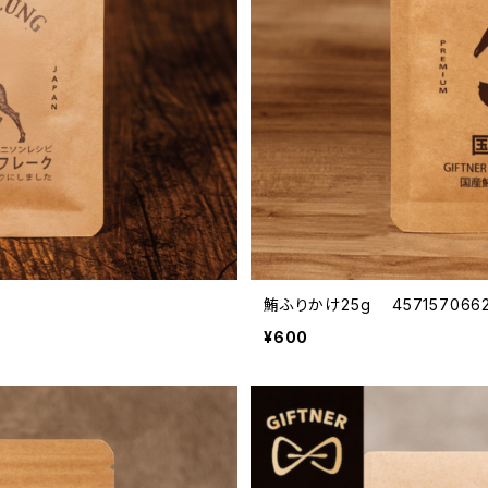
鮪ふりかけ25g 4571570662
¥600