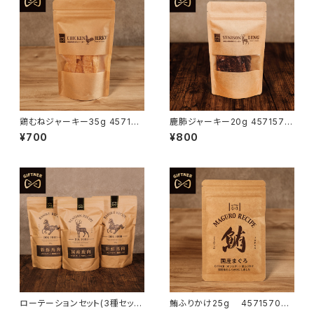
鶏むねジャーキー35g 457157
鹿肺ジャーキー20g 4571570
0660209
663217
¥700
¥800
ローテーションセット(3種セット)
鮪ふりかけ25g 457157066
フレーバーをお選びください
2975