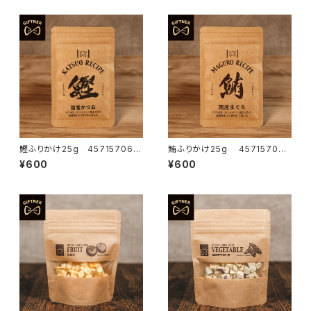
鰹ふりかけ25g 457157066
鮪ふりかけ25g 457157066
2982
2975
¥600
¥600