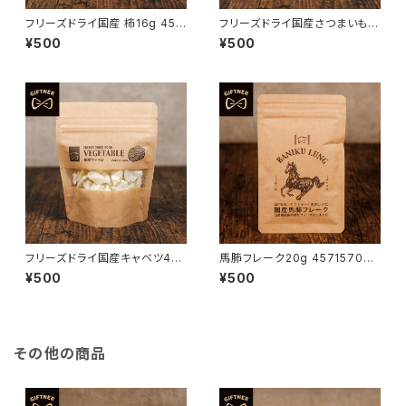
フリーズドライ国産 柿16g 457
フリーズドライ国産さつまいも 1
1570661749
7g 4571570661725
¥500
¥500
フリーズドライ国産キャベツ4g
馬肺フレーク20g 457157066
4571570661732
1381
¥500
¥500
その他の商品