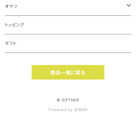
ベニソンレシピ
オヤツ
馬肉レシピ
鶏むねジャーキー
トッピング
ローテーションセット
馬肉ジャーキー
ギフト
フィッシュレシピ
鹿肉ジャーキー
商品一覧に戻る
チキンレシピ
馬肺ジャーキー
焼き鶏ささみ
© GIFTNER
Powered by
焼き鶏レバー
フリーズドライ野菜・果物