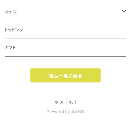
ベニソンレシピ
オヤツ
馬肉レシピ
鶏むねジャーキー
トッピング
ローテーションセット
馬肉ジャーキー
ギフト
フィッシュレシピ
鹿肉ジャーキー
商品一覧に戻る
チキンレシピ
馬肺ジャーキー
焼き鶏ささみ
© GIFTNER
Powered by
焼き鶏レバー