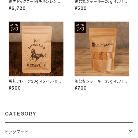
鶏肉ドッグフード(チキンレシピ9
鶏むねジャーキー20g 457157
00g×2) 4571570662678
0660193
¥6,720
¥500
馬肺フレーク20g 457157066
鶏むねジャーキー35g 457157
1381
0660209
¥500
¥700
CATEGORY
ドッグフード