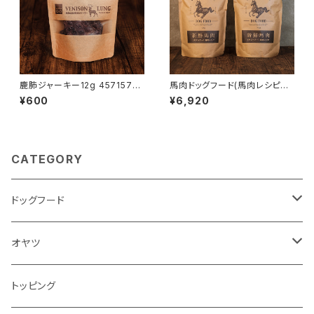
鹿肺ジャーキー12g 4571570
馬肉ドッグフード(馬肉レシピ90
663224
0g×2) 4571570660964
¥600
¥6,920
CATEGORY
ドッグフード
ベニソンレシピ
オヤツ
馬肉レシピ
鶏むねジャーキー
トッピング