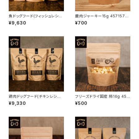
魚ドッグフード(フィッシュレシピ
鹿肉ジャーキー15g 4571570
900g×3) 4571570662135
661206
¥9,630
¥700
鶏肉ドッグフード(チキンレシピ9
フリーズドライ国産 柿16g 457
00g×3) 4571570662678
1570661749
¥9,330
¥500